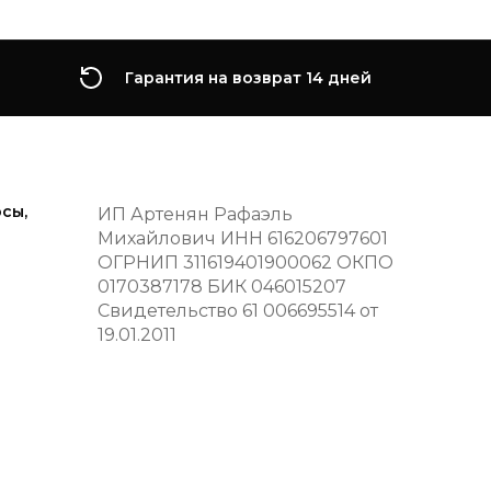
Гарантия на возврат 14 дней
сы,
ИП Артенян Рафаэль
Михайлович ИНН 616206797601
ОГРНИП 311619401900062 ОКПО
0170387178 БИК 046015207
Свидетельство 61 006695514 от
19.01.2011