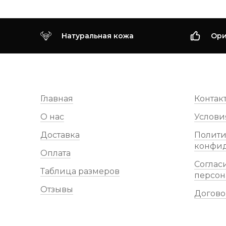
Натуральная кожа
Ори
Главная
Контак
О нас
Услови
Доставка
Полити
конфи
Оплата
Соглас
Таблица размеров
персон
Отзывы
Догово